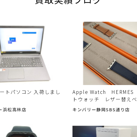
 ノートパソコン 入荷しまし
Apple Watch HERME
トウォッチ レザー替え
41ｍｍ専用 買取り 入
ー浜松高林店
キンバリー静岡SBS通り店
した♪