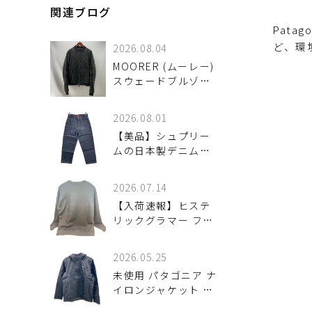
関連ブログ
Pat
ど、環
2026.08.04
MOORER (ムーレー)
スウェードブルゾン
CORELI-UR が！
2026.08.01
【美品】シュプリー
ムの日本製デニムパ
ンツが入荷！Rigid
Baggy Selvedge
2026.07.14
Jean
【入荷速報】ヒステ
リックグラマー ファ
イアーベア スウェッ
ト（ブラック）をご
2026.05.25
紹介！
未使用 パタゴニア ナ
イロンジャケット 入
荷しました♪