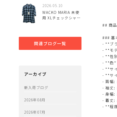
2026.05.10
WACKO MARIA 未使
用 XLチェックシャツ
入荷しました♪
## 商
### 
関連ブログ一覧
- **ブ
- **モ
- **性
- **色
- **サ
アーカイブ
- **サ
- 肩幅:
新入荷ブログ
- 袖丈:
- 身幅:
2026年08月
- 着丈:
- **
2026年07月