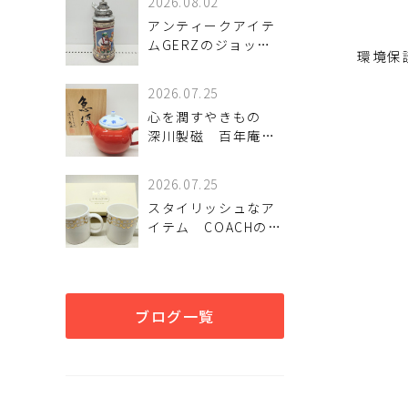
2026.08.02
アンティークアイテ
ムGERZのジョッキ
環境保
をご紹介！
2026.07.25
心を潤すやきもの
深川製磁 百年庵シ
リーズの急須をご紹
介！
2026.07.25
スタイリッシュなア
イテム COACHのペ
アマグカップをご紹
介！
ブログ一覧