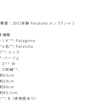
品概要：2002年製 Pataloha メンズTシャツ
基本情報
ランド**: Patagonia
デル名**: Pataloha
別**: メンズ
**: ベージュ
イズ**: M
イズ詳細**:
 約53cm
 約24cm
 約60cm
 約65.5cm
程度**: B（使用感あり）