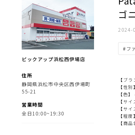
Pa
ゴ
2024-
#フ
ピックアップ浜松西伊場店
住所
【ブラン
静岡県浜松市中央区西伊場町
【性別
55-21
【色】
【サイ
営業時間
【サイズ
全日10:00~19:30
【程度】
【商品名