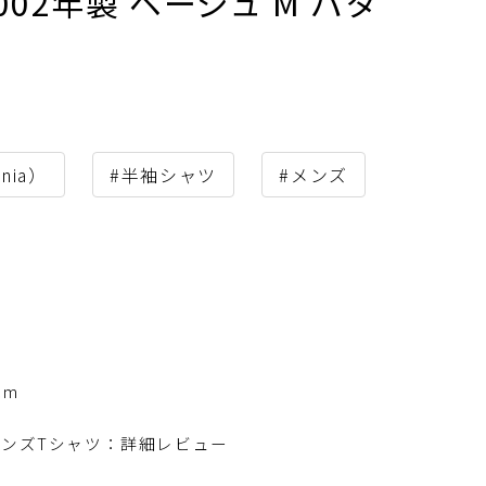
 2002年製 ベージュ M パタ
nia）
#半袖シャツ
#メンズ
cm
loha メンズTシャツ：詳細レビュー