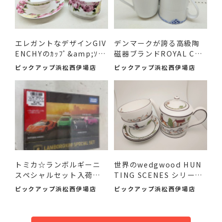
エレガントなデザインGIV
デンマークが誇る高級陶
ENCHYのｶｯﾌﾟ&amp;ｿｰｻ
磁器ブランドROYAL COP
ｰ...
ENHA...
ピックアップ浜松西伊場店
ピックアップ浜松西伊場店
トミカ☆ランボルギーニ
世界のwedgwood HUN
スペシャルセット入荷し
TING SCENES シリーズ
まし...
のアイテ...
ピックアップ浜松西伊場店
ピックアップ浜松西伊場店