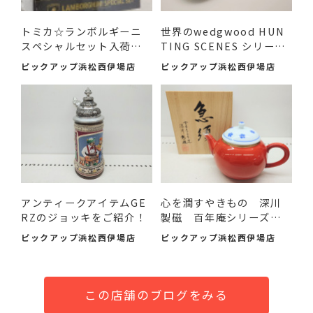
トミカ☆ランボルギーニ
世界のwedgwood HUN
スペシャルセット入荷し
TING SCENES シリーズ
まし...
のアイテ...
ピックアップ浜松西伊場店
ピックアップ浜松西伊場店
アンティークアイテムGE
心を潤すやきもの 深川
RZのジョッキをご紹介！
製磁 百年庵シリーズの
急...
ピックアップ浜松西伊場店
ピックアップ浜松西伊場店
この店舗のブログをみる