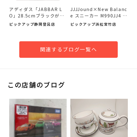
アディダス「JABBAR L
JJJJound×New Balanc
O」28.5cmブラックが入
e スニーカー M990JJ4 2
荷！未...
6.5cm ...
ピックアップ静岡登呂店
ピックアップ浜松宮竹店
関連するブログ一覧へ
この店舗のブログ