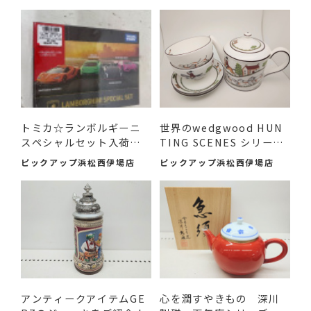
トミカ☆ランボルギーニ
世界のwedgwood HUN
スペシャルセット入荷し
TING SCENES シリーズ
まし...
のアイテ...
ピックアップ浜松西伊場店
ピックアップ浜松西伊場店
アンティークアイテムGE
心を潤すやきもの 深川