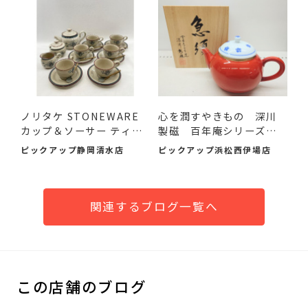
ノリタケ STONEWARE
心を潤すやきもの 深川
カップ＆ソーサー ティー
製磁 百年庵シリーズの
セッ...
急...
ピックアップ静岡清水店
ピックアップ浜松西伊場店
関連するブログ一覧へ
この店舗のブログ