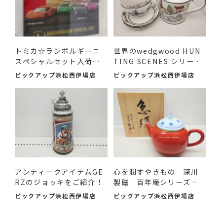
トミカ☆ランボルギーニ
世界のwedgwood HUN
スペシャルセット入荷し
TING SCENES シリーズ
まし...
のアイテ...
ピックアップ浜松西伊場店
ピックアップ浜松西伊場店
アンティークアイテムGE
心を潤すやきもの 深川
RZのジョッキをご紹介！
製磁 百年庵シリーズの
急...
ピックアップ浜松西伊場店
ピックアップ浜松西伊場店