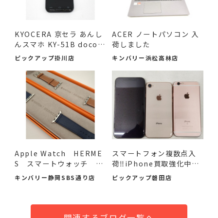
KYOCERA 京セラ あんし
ACER ノートパソコン 入
んスマホ KY-51B docom
荷しました
o 利...
ピックアップ掛川店
キンバリー浜松高林店
Apple Watch HERME
スマートフォン複数点入
S スマートウォッチ レ
荷‼iPhone買取強化中♪
ザー替...
♪♪
キンバリー静岡SBS通り店
ピックアップ磐田店
関連するブログ一覧へ