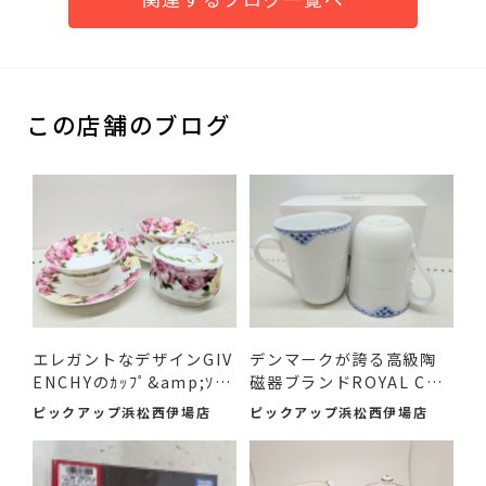
この店舗のブログ
エレガントなデザインGIV
デンマークが誇る高級陶
ENCHYのｶｯﾌﾟ&amp;ｿｰｻ
磁器ブランドROYAL COP
ｰ...
ENHA...
ピックアップ浜松西伊場店
ピックアップ浜松西伊場店