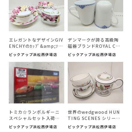
エレガントなデザインGIV
デンマークが誇る高級陶
ENCHYのｶｯﾌﾟ&amp;ｿｰｻ
磁器ブランドROYAL COP
ｰ...
ENHA...
ピックアップ浜松西伊場店
ピックアップ浜松西伊場店
トミカ☆ランボルギーニ
世界のwedgwood HUN
スペシャルセット入荷し
TING SCENES シリーズ
まし...
のアイテ...
ピックアップ浜松西伊場店
ピックアップ浜松西伊場店