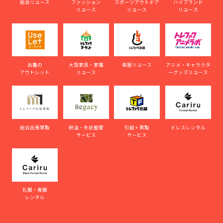
総合リユース
ファッション
スポーツアウトドア
ハイブランド
リユース
リユース
リユース
古着の
大型家具・家電
楽器リユース
アニメ・キャラクタ
アウトレット
リユース
ーグッズリユース
総合出張買取
終活・生前整理
引越＋買取
ドレスレンタル
サービス
サービス
礼服・喪服
レンタル