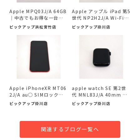
Apple MPQ03J/A 64GB
Apple アップル iPad 第5
｜中古でもお得な一台！ #
世代 NP2H2J/A Wi-Fiモ
入荷...
デ...
ピックアップ浜松宮竹店
ピックアップ掛川店
Apple iPhoneXR MT06
apple watch SE 第2世
2J/A au○ SIMロック解
代 MNL83J/A 40mm GP
除済 64G...
Sモデル ...
ピックアップ掛川店
ピックアップ掛川店
関連するブログ一覧へ