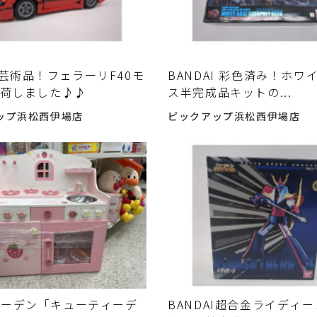
の芸術品！フェラーリF40モ
BANDAI 彩色済み！ホワ
入荷しました♪♪
ス半完成品キットの...
ップ浜松西伊場店
ピックアップ浜松西伊場店
ガーデン「キューティーデ
BANDAI超合金ライディ