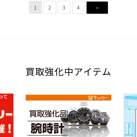
1
2
3
4
>
買取強化中アイテム