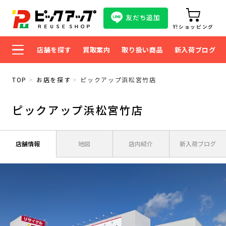
友だち追加
Y!ショッピング
店舗を探す
買取案内
取り扱い商品
新入荷ブログ
TOP
お店を探す
ピックアップ浜松宮竹店
ピックアップ浜松宮竹店
店舗情報
地図
店内紹介
新入荷ブログ