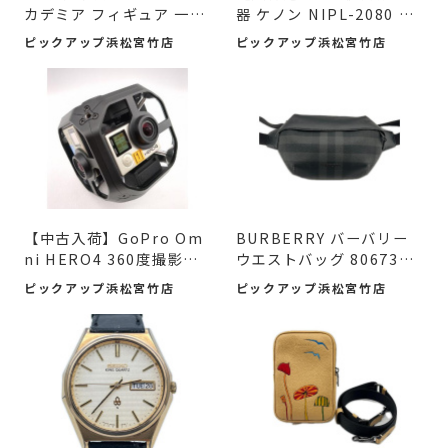
カデミア フィギュア 一番
器 ケノン NIPL-2080 V8.
くじ C賞 ...
0 2019年製を...
ピックアップ浜松宮竹店
ピックアップ浜松宮竹店
【中古入荷】GoPro Om
BURBERRY バーバリー
ni HERO4 360度撮影カ
ウエストバッグ 8067398
メラで、新たな映...
ボディバッグが...
ピックアップ浜松宮竹店
ピックアップ浜松宮竹店