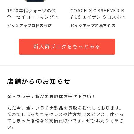
1970年代クォーツの傑
COACH X OBSERVED B
作、セイコー「キングク
Y US エイデン クロスボデ
ォーツ 4823-812...
ィバッグが入荷...
ピックアップ浜松宮竹店
ピックアップ浜松宮竹店
新入荷ブログをもっとみる
店舗からのお知らせ
金・プラチナ製品の買取はお任せ下さい！
ただ今、金・プラチナ製品の買取を強化しております。
切れてしまったネックレスや片方だけのピアス、曲がっ
てしまった指輪など高価買取中です、ぜひお売りくださ
い。