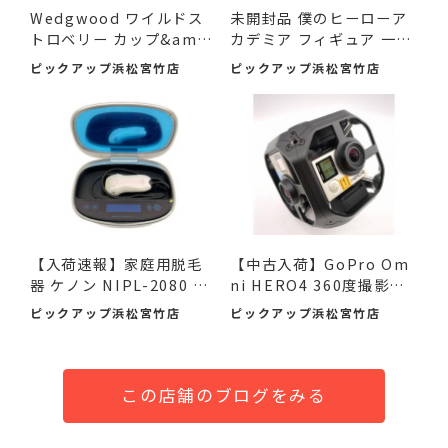
Wedgwood ワイルドス
未開封品 僕のヒーローア
トロベリー カップ&amp;
カデミア フィギュア 一
am...
番...
ピックアップ浜松宮竹店
ピックアップ浜松宮竹店
【入荷速報】家庭用脱毛
【中古入荷】GoPro Om
器 ケノン NIPL-2080 V8.
ni HERO4 360度撮影カ
0 ...
メラで...
ピックアップ浜松宮竹店
ピックアップ浜松宮竹店
この店舗のブログをみる