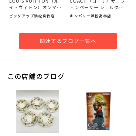
LOUIS VUITTON（ル
COACH（コーチ）サーフ
イ・ヴィトン）オンマイ
ィンペーサー ショルダー
サイドMM...
バ...
ピックアップ浜松宮竹店
キンバリー浜松高林店
関連するブログ一覧へ
この店舗のブログ