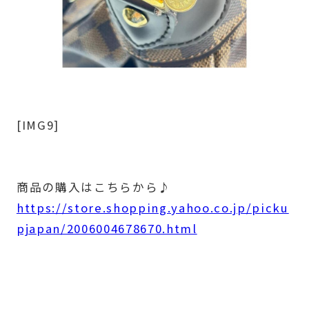
[IMG9]
商品の購入はこちらから♪
https://store.shopping.yahoo.co.jp/picku
pjapan/2006004678670.html