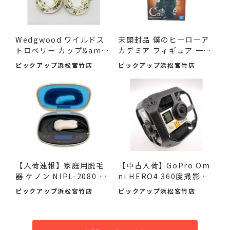
Wedgwood ワイルドス
未開封品 僕のヒーローア
トロベリー カップ&amp;
カデミア フィギュア 一
am...
番...
ピックアップ浜松宮竹店
ピックアップ浜松宮竹店
【入荷速報】家庭用脱毛
【中古入荷】GoPro Om
器 ケノン NIPL-2080 V8.
ni HERO4 360度撮影カ
0 ...
メラで...
ピックアップ浜松宮竹店
ピックアップ浜松宮竹店