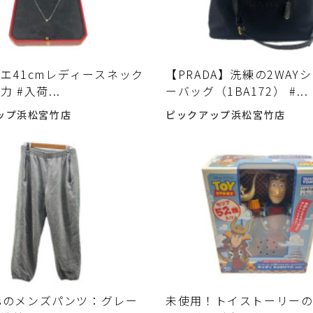
エ41cmレディースネック
【PRADA】洗練の2WAY
 #入荷...
ーバッグ（1BA172） #...
ップ浜松宮竹店
ピックアップ浜松宮竹店
lesのメンズパンツ：グレー
未使用！トイストーリー