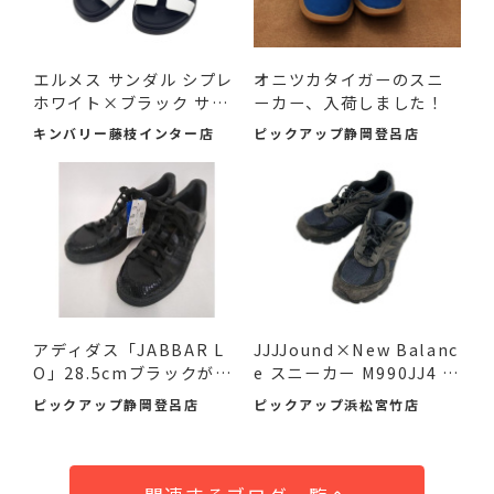
エルメス サンダル シプレ
オニツカタイガーのスニ
ホワイト×ブラック サ
ーカー、入荷しました！
イ...
キンバリー藤枝インター店
ピックアップ静岡登呂店
アディダス「JABBAR L
JJJJound×New Balanc
O」28.5cmブラックが入
e スニーカー M990JJ4 2
荷！未...
6.5cm ...
ピックアップ静岡登呂店
ピックアップ浜松宮竹店