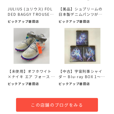
JULIUS (ユリウス) FOL
【美品】シュプリームの
DED BAGGY TROUSERS
日本製デニムパンツが入
ブラッ...
荷...
ピックアップ磐田店
ピックアップ磐田店
【未使用】オフホワイト
【中古】宇宙刑事シャイ
×ナイキ エア フォース 1
ダー Blu-ray BOX 1～3
M...
デ...
ピックアップ磐田店
ピックアップ磐田店
この店舗のブログをみる