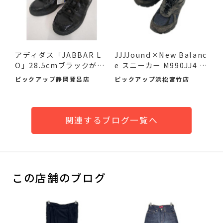
アディダス「JABBAR L
JJJJound×New Balanc
O」28.5cmブラックが入
e スニーカー M990JJ4 2
荷！未...
6.5cm ...
ピックアップ静岡登呂店
ピックアップ浜松宮竹店
関連するブログ一覧へ
この店舗のブログ