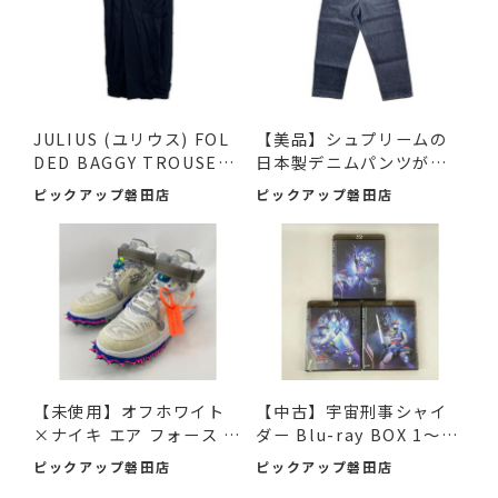
JULIUS (ユリウス) FOL
【美品】シュプリームの
DED BAGGY TROUSERS
日本製デニムパンツが入
ブラッ...
荷...
ピックアップ磐田店
ピックアップ磐田店
【未使用】オフホワイト
【中古】宇宙刑事シャイ
×ナイキ エア フォース 1
ダー Blu-ray BOX 1～3
M...
デ...
ピックアップ磐田店
ピックアップ磐田店