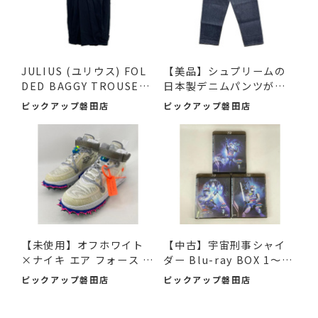
JULIUS (ユリウス) FOL
【美品】シュプリームの
DED BAGGY TROUSERS
日本製デニムパンツが入
ブラッ...
荷...
ピックアップ磐田店
ピックアップ磐田店
【未使用】オフホワイト
【中古】宇宙刑事シャイ
×ナイキ エア フォース 1
ダー Blu-ray BOX 1～3
M...
デ...
ピックアップ磐田店
ピックアップ磐田店