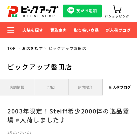
友だち追加
Y!ショッピング
店舗を探す
買取案内
取り扱い商品
新入荷ブログ
TOP
お店を探す
ピックアップ磐田店
ピックアップ磐田店
店舗情報
地図
店内紹介
新入荷ブログ
2003年限定！Steiff希少2000体の逸品登
場 #入荷しました♪
2025-06-23