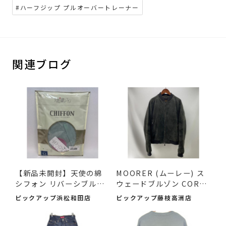
#ハーフジップ プルオーバートレーナー
関連ブログ
【新品未開封】天使の綿
MOORER (ムーレー) ス
シフォン リバーシブルボ
ウェードブルゾン COREL
ト...
I-UR ...
ピックアップ浜松和田店
ピックアップ藤枝高洲店