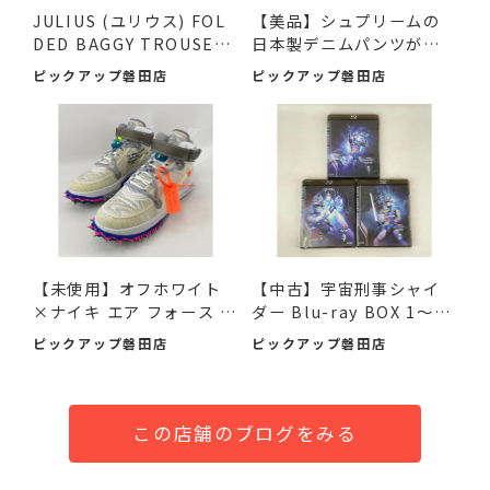
JULIUS (ユリウス) FOL
【美品】シュプリームの
DED BAGGY TROUSERS
日本製デニムパンツが入
ブラッ...
荷...
ピックアップ磐田店
ピックアップ磐田店
【未使用】オフホワイト
【中古】宇宙刑事シャイ
×ナイキ エア フォース 1
ダー Blu-ray BOX 1～3
M...
デ...
ピックアップ磐田店
ピックアップ磐田店
この店舗のブログをみる