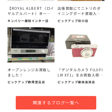
【ROYAL ALBERT（ロイ
出張買取にてニトリのダ
ヤルアルバート）オール
イニングボード買取入荷
ドカ...
し...
キンバリー藤枝インター店
ピックアップ掛川店
オーブンレンジお買取し
「デジタルカメラ FUJIFI
ました！
LM XF1」をお買取入荷し
ま...
ピックアップ静岡登呂店
ピックアップ藤枝高洲店
関連するブログ一覧へ