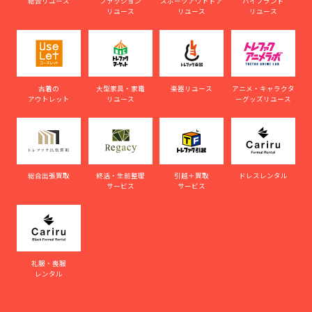
総合リユース
ファッション
スポーツアウトドア
ハイブランド
リユース
リユース
リユース
古着の
大型家具・家電
楽器リユース
アニメ・キャラクタ
アウトレット
リユース
ーグッズリユース
総合出張買取
終活・生前整理
引越＋買取
ドレスレンタル
サービス
サービス
礼服・喪服
レンタル