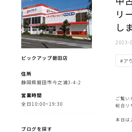
中古
リー
し
2023-
ピックアップ磐田店
#ア
住所
静岡県磐田市今之浦3-4-2
営業時間
ご覧い
全日10:00~19:30
総合リ
本日は
ブログを探す