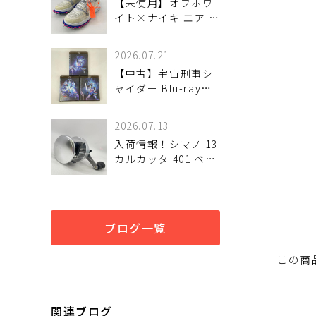
【未使用】オフホワ
イト×ナイキ エア フ
ォース 1 MID SP ス
ニーカー（ホワイト
2026.07.21
系）27cmが！
【中古】宇宙刑事シ
ャイダー Blu-ray
BOX 1～3 ディスク9
枚組が！
2026.07.13
入荷情報！シマノ 13
カルカッタ 401 ベイ
トリール（左ハンド
ル）
ブログ一覧
この商
関連ブログ