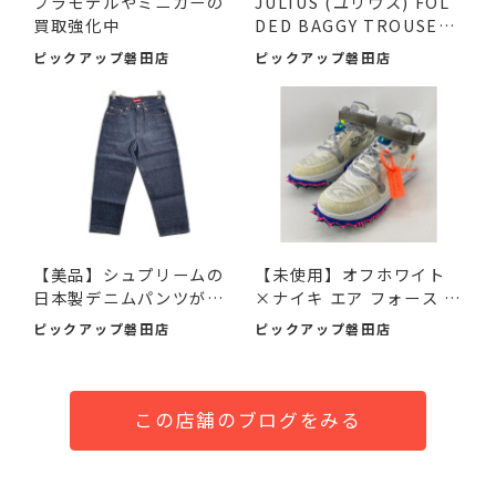
プラモデルやミニカーの
JULIUS (ユリウス) FOL
買取強化中
DED BAGGY TROUSERS
ブラッ...
ピックアップ磐田店
ピックアップ磐田店
【美品】シュプリームの
【未使用】オフホワイト
日本製デニムパンツが入
×ナイキ エア フォース 1
荷...
M...
ピックアップ磐田店
ピックアップ磐田店
この店舗のブログをみる