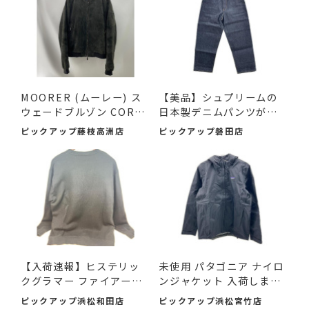
MOORER (ムーレー) ス
【美品】シュプリームの
ウェードブルゾン COREL
日本製デニムパンツが入
I-UR ...
荷...
ピックアップ藤枝高洲店
ピックアップ磐田店
【入荷速報】ヒステリッ
未使用 パタゴニア ナイロ
クグラマー ファイアーベ
ンジャケット 入荷しまし
ア...
た♪
ピックアップ浜松和田店
ピックアップ浜松宮竹店