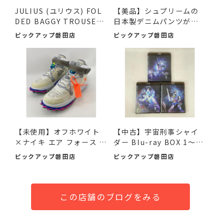
JULIUS (ユリウス) FOL
【美品】シュプリームの
DED BAGGY TROUSERS
日本製デニムパンツが入
ブラッ...
荷...
ピックアップ磐田店
ピックアップ磐田店
【未使用】オフホワイト
【中古】宇宙刑事シャイ
×ナイキ エア フォース 1
ダー Blu-ray BOX 1～3
M...
デ...
ピックアップ磐田店
ピックアップ磐田店
この店舗のブログをみる