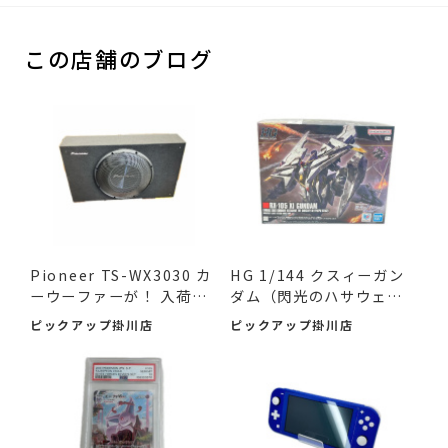
この店舗のブログ
Pioneer TS-WX3030 カ
HG 1/144 クスィーガン
ーウーファーが！ 入荷し
ダム（閃光のハサウェ
ました♪
イ）が...
ピックアップ掛川店
ピックアップ掛川店