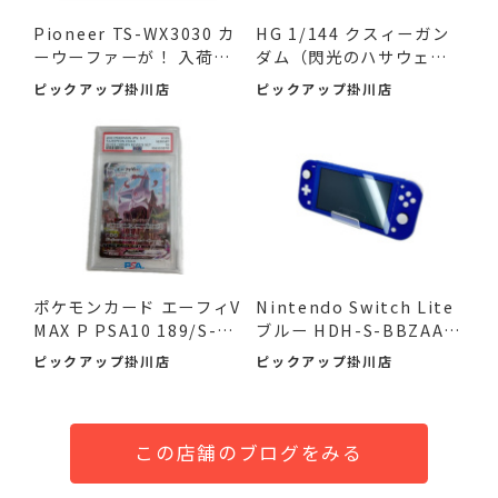
Pioneer TS-WX3030 カ
HG 1/144 クスィーガン
ーウーファーが！ 入荷し
ダム（閃光のハサウェ
ました♪
イ）が...
ピックアップ掛川店
ピックアップ掛川店
ポケモンカード エーフィV
Nintendo Switch Lite
MAX P PSA10 189/S-P
ブルー HDH-S-BBZAA
が...
が！ 入...
ピックアップ掛川店
ピックアップ掛川店
この店舗のブログをみる