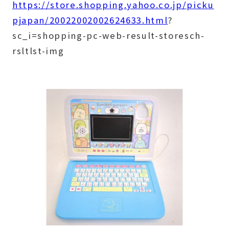
https://store.shopping.yahoo.co.jp/picku
pjapan/20022002002624633.html
?
sc_i=shopping-pc-web-result-storesch-
rsltlst-img