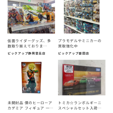
仮面ライダーグッズ、多
プラモデルやミニカーの
数取り揃えておりま
買取強化中
す！！
ピックアップ静岡登呂店
ピックアップ磐田店
未開封品 僕のヒーローア
トミカ☆ランボルギーニ
カデミア フィギュア 一
スペシャルセット入荷し