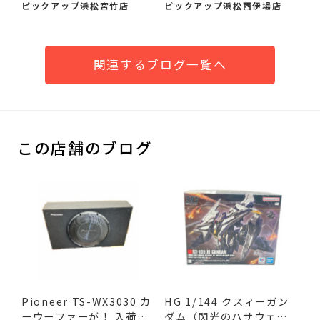
番...
まし...
ピックアップ浜松宮竹店
ピックアップ浜松西伊場店
関連するブログ一覧へ
この店舗のブログ
Pioneer TS-WX3030 カ
HG 1/144 クスィーガン
ーウーファーが！ 入荷し
ダム（閃光のハサウェ