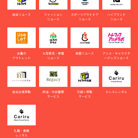
総合リユース
ファッション
スポーツアウトドア
ハイブランド
リユース
リユース
リユース
古着の
大型家具・家電
楽器リユース
アニメ・キャラクタ
アウトレット
リユース
ーグッズリユース
総合出張買取
終活・生前整理
引越＋買取
ドレスレンタル
サービス
サービス
礼服・喪服
レンタル