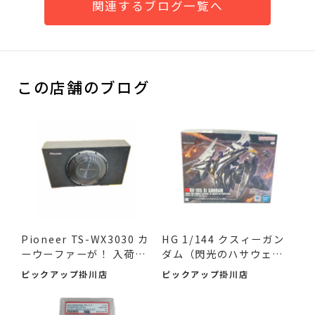
関連するブログ一覧へ
この店舗のブログ
Pioneer TS-WX3030 カ
HG 1/144 クスィーガン
ーウーファーが！ 入荷し
ダム（閃光のハサウェ
ました♪
イ）が...
ピックアップ掛川店
ピックアップ掛川店