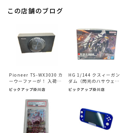
この店舗のブログ
Pioneer TS-WX3030 カ
HG 1/144 クスィーガン
ーウーファーが！ 入荷し
ダム（閃光のハサウェ
ました♪
イ）が...
ピックアップ掛川店
ピックアップ掛川店