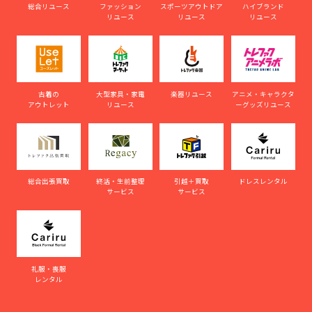
総合リユース
ファッション
スポーツアウトドア
ハイブランド
リユース
リユース
リユース
古着の
大型家具・家電
楽器リユース
アニメ・キャラクタ
アウトレット
リユース
ーグッズリユース
総合出張買取
終活・生前整理
引越＋買取
ドレスレンタル
サービス
サービス
礼服・喪服
レンタル