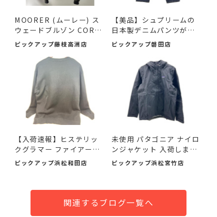
MOORER (ムーレー) ス
【美品】シュプリームの
ウェードブルゾン COREL
日本製デニムパンツが入
I-UR ...
荷...
ピックアップ藤枝高洲店
ピックアップ磐田店
【入荷速報】ヒステリッ
未使用 パタゴニア ナイロ
クグラマー ファイアーベ
ンジャケット 入荷しまし
ア...
た♪
ピックアップ浜松和田店
ピックアップ浜松宮竹店
関連するブログ一覧へ