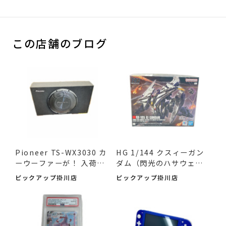
この店舗のブログ
Pioneer TS-WX3030 カ
HG 1/144 クスィーガン
ーウーファーが！ 入荷し
ダム（閃光のハサウェ
ました♪
イ）が...
ピックアップ掛川店
ピックアップ掛川店