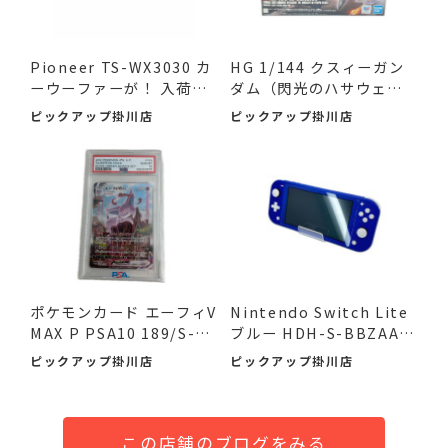
Pioneer TS-WX3030 カ
HG 1/144 クスィーガン
ーウーファーが！ 入荷し
ダム（閃光のハサウェ
ました♪
イ）が...
ピックアップ掛川店
ピックアップ掛川店
ポケモンカード エーフィV
Nintendo Switch Lite
MAX P PSA10 189/S-P
ブルー HDH-S-BBZAA
が...
が！ 入...
ピックアップ掛川店
ピックアップ掛川店
この店舗のブログをみる