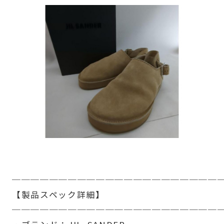
──────────────────────
【製品スペック詳細】
──────────────────────