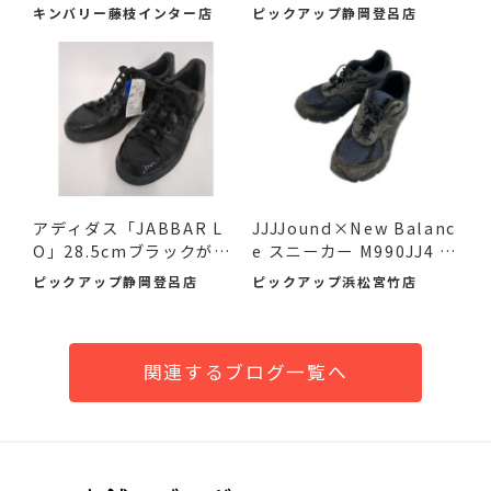
イ...
キンバリー藤枝インター店
ピックアップ静岡登呂店
アディダス「JABBAR L
JJJJound×New Balanc
O」28.5cmブラックが入
e スニーカー M990JJ4 2
荷！未...
6.5cm ...
ピックアップ静岡登呂店
ピックアップ浜松宮竹店
関連するブログ一覧へ