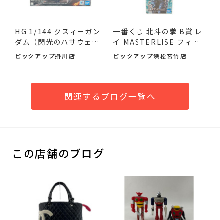
HG 1/144 クスィーガン
一番くじ 北斗の拳 B賞 レ
ダム（閃光のハサウェ
イ MASTERLISE フィギ
イ）が...
ュ...
ピックアップ掛川店
ピックアップ浜松宮竹店
関連するブログ一覧へ
この店舗のブログ