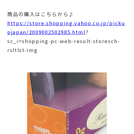
商品の購入はこちらから♪
https://store.shopping.yahoo.co.jp/picku
pjapan/2009002502985.html
?
sc_i=shopping-pc-web-result-storesch-
rsltlst-img