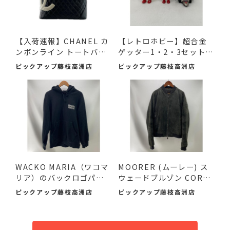
【入荷速報】CHANEL カ
【レトロホビー】超合金
ンボンライン トートバッ
ゲッター1・2・3セット
グ...
（2...
ピックアップ藤枝高洲店
ピックアップ藤枝高洲店
WACKO MARIA（ワコマ
MOORER (ムーレー) ス
リア）のバックロゴパー
ウェードブルゾン COREL
カーが！
I-UR ...
ピックアップ藤枝高洲店
ピックアップ藤枝高洲店