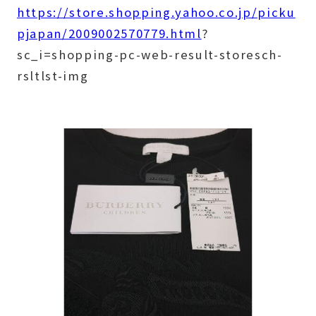
https://store.shopping.yahoo.co.jp/picku
pjapan/2009002570779.html
?
sc_i=shopping-pc-web-result-storesch-
rsltlst-img