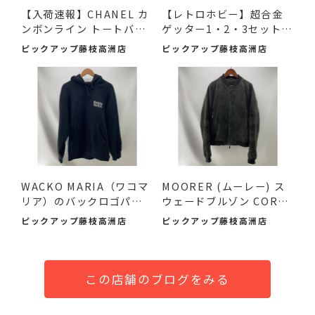
【入荷速報】CHANEL カ
【レトロホビー】超合金
ンボンライン トートバッ
ゲッター1・2・3セット
グ...
（2...
ピックアップ藤枝高洲店
ピックアップ藤枝高洲店
WACKO MARIA（ワコマ
MOORER (ムーレー) ス
リア）のバックロゴパー
ウェードブルゾン COREL
カーが！
I-UR ...
ピックアップ藤枝高洲店
ピックアップ藤枝高洲店
この店舗のブログをみる