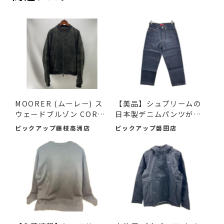
MOORER (ムーレー) ス
【美品】シュプリームの
ウェードブルゾン COREL
日本製デニムパンツが入
I-UR ...
荷...
ピックアップ藤枝高洲店
ピックアップ磐田店