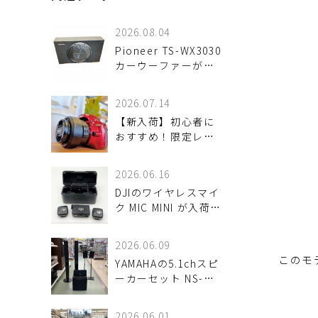
2026.08.04
Pioneer TS-WX3030
カーウーファーが！
入荷しました♪
2026.07.14
【新入荷】初心者に
おすすめ！限定レッ
ドのデジタル一眼レ
フ「NIKON D3400」
2026.06.16
が入荷しました！
DJIのワイヤレスマイ
ク MIC MINI が入荷し
ました！
2026.06.09
このモ
YAMAHAの5.1chスピ
ーカーセット NS-
PA40 が入荷しまし
た！
2026.06.01