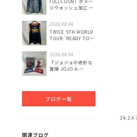
FULLCOUNT ダメー
ジウォッシュ加工 デ
ニムカバーオール 入
荷のお知らせ
2026.08.04
TWICE 5TH WORLD
TOUR 'READY TO
BE' in JAPAN
SPECIAL メッシュユ
2026.08.04
ニフォーム
『ジョジョの奇妙な
（MOMO_64番）
冒険 JOJO A-
が！
GO!GO! ULTIMATE
EDITION』画集が！
ブログ一覧
24.
関連ブログ