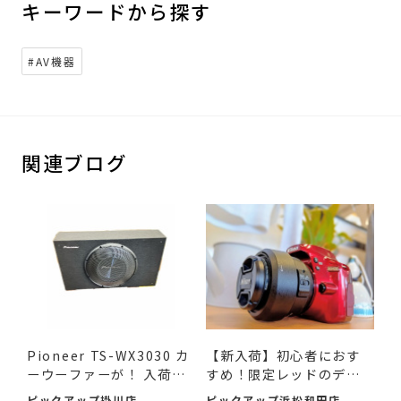
キーワードから探す
#AV機器
関連ブログ
Pioneer TS-WX3030 カ
【新入荷】初心者におす
ーウーファーが！ 入荷し
すめ！限定レッドのデジ
ました♪
タ...
ピックアップ掛川店
ピックアップ浜松和田店