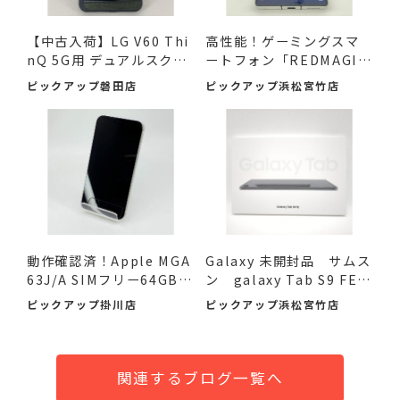
【中古入荷】LG V60 Thi
高性能！ゲーミングスマ
nQ 5G用 デュアルスクリ
ートフォン「REDMAGIC
ー...
10 P...
ピックアップ磐田店
ピックアップ浜松宮竹店
動作確認済！Apple MGA
Galaxy 未開封品 サムス
63J/A SIMフリー64GB #
ン galaxy Tab S9 FE
入荷...
SM...
ピックアップ掛川店
ピックアップ浜松宮竹店
関連するブログ一覧へ