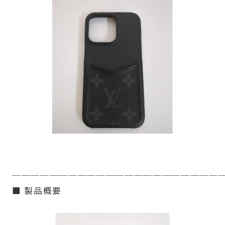
──────────────────────
■ 製品概要