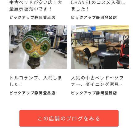
中古ベッドが安い店！大
CHANELのコスメ入荷し
量展示販売中です！
ました！
ピックアップ静岡登呂店
ピックアップ静岡登呂店
トルコランプ、入荷しま
人気の中古ベッド～ソフ
した！
ァー、ダイニング家具ま
で...
ピックアップ静岡登呂店
ピックアップ静岡登呂店
この店舗のブログをみる