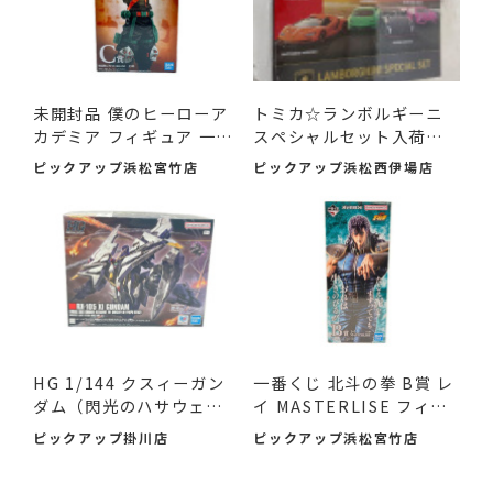
未開封品 僕のヒーローア
トミカ☆ランボルギーニ
カデミア フィギュア 一
スペシャルセット入荷し
番...
まし...
ピックアップ浜松宮竹店
ピックアップ浜松西伊場店
HG 1/144 クスィーガン
一番くじ 北斗の拳 B賞 レ
ダム（閃光のハサウェ
イ MASTERLISE フィギ
イ）が...
ュ...
ピックアップ掛川店
ピックアップ浜松宮竹店