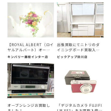
【ROYAL ALBERT（ロイ
出張買取にてニトリのダ
ヤルアルバート）オール
イニングボード買取入荷
ドカ...
し...
キンバリー藤枝インター店
ピックアップ掛川店
オーブンレンジお買取し
「デジタルカメラ FUJIFI
ました！
LM XF1」をお買取入荷し