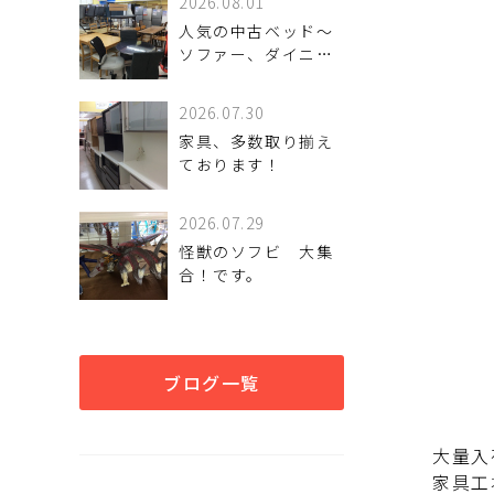
2026.08.01
人気の中古ベッド～
ソファー、ダイニン
グ家具まで！良質家
具が揃います！
2026.07.30
家具、多数取り揃え
ております！
2026.07.29
怪獣のソフビ 大集
合！です。
ブログ一覧
大量入
家具工