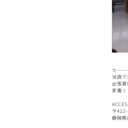
☆------
当店で
出張買
家電リ
ACC
〒422-
静岡県