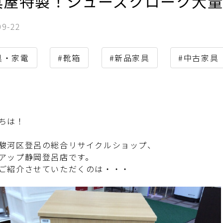
具屋特製！シューズクローク大
09-22
具・家電
#靴箱
#新品家具
#中古家具
ちは！
駿河区登呂の総合リサイクルショップ、
アップ静岡登呂店です。
ご紹介させていただくのは・・・