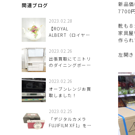
新品価
関連ブログ
770
2023.02.28
靴も８
【ROYAL
家具屋
ALBERT（ロイヤル
作られ
アルバート）オール
ドカントリーローズ
2023.02.26
のティーポット】お
左開き
出張買取にてニトリ
売りいただきまし
のダイニングボード
た！
買取入荷しました！
家具買取強化中！出
2023.02.26
張買取大歓迎！
オーブンレンジお買
取しました！
2023.02.25
「デジタルカメラ
FUJIFILM XF1」をお
買取入荷しました。