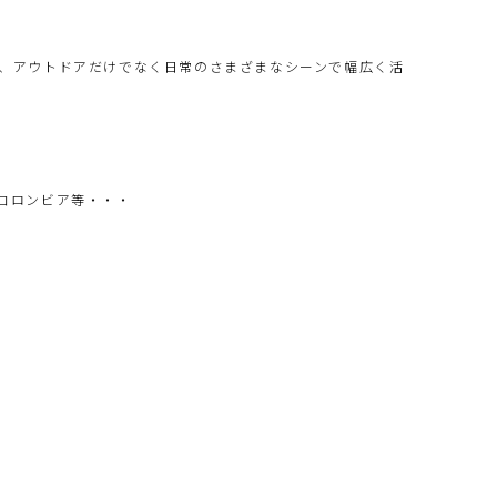
、アウトドアだけでなく日常のさまざまなシーンで幅広く活
コロンビア等・・・