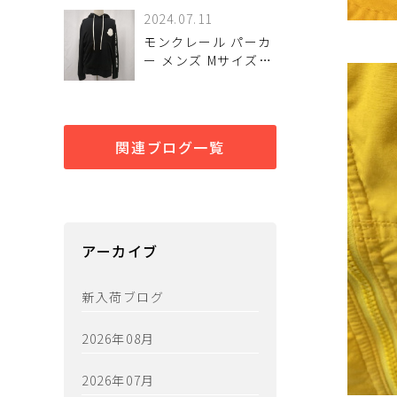
ンズ ブラック サイズ
2024.07.11
41 25.5cm CELINE
モンクレール パーカ
入荷しました♪
ー メンズ Mサイズ
ブラック 黒 スウェッ
ト フーディ
E20918046450
MONCLER 中古 入荷
関連ブログ一覧
しました♪
アーカイブ
新入荷ブログ
2026年08月
2026年07月