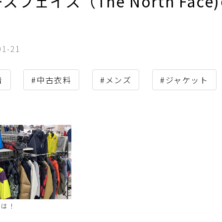
スフェイス（The North Fa
01-21
着
#中古衣料
#メンズ
#ジャケット
ちは！