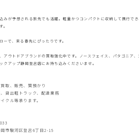
込みが予想される旅先でも活躍。軽量かつコンパクトに収納して携行でき
す。
ローで、来る春先にぴったりです。
、アウトドアブランドの買取強化中です。ノースフェイス、パタゴニア、
ックアップ静岡登呂店にお持ち込みくださいませ。
は買取、販売、質預かり
取、貸出軽トラック、配達業務
サイクル等承ります。
SS
033
岡市駿河区登呂6丁目2-15