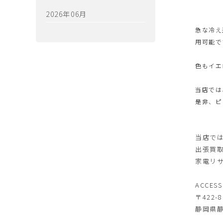
2026年06月
急な冷え
用可能で
色もイエ
当店では
是非、ピ
当店で
出張買
家電リ
ACCE
〒422-8
静岡県静