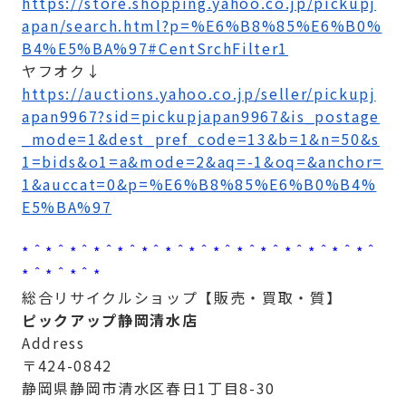
https://store.shopping.yahoo.co.jp/pickupj
apan/search.html?p=%E6%B8%85%E6%B0%
B4%E5%BA%97#CentSrchFilter1
ヤフオク↓
https://auctions.yahoo.co.jp/seller/pickupj
apan9967?sid=pickupjapan9967&is_postage
_mode=1&dest_pref_code=13&b=1&n=50&s
1=bids&o1=a&mode=2&aq=-1&oq=&anchor=
1&auccat=0&p=%E6%B8%85%E6%B0%B4%
E5%BA%97
*＾*＾*＾*＾*＾*＾*＾*＾*＾*＾*＾*＾*＾*＾*＾
*＾*＾*＾*
総合リサイクルショップ【販売・買取・質】
ピックアップ静岡清水店
Address
〒424-0842
静岡県静岡市清水区春日1丁目8-30