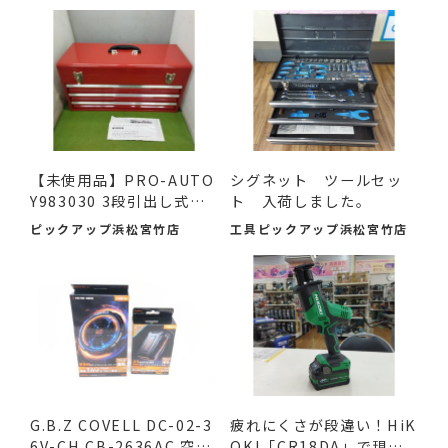
【未使用品】PRO-AUTO
シグネット ツールセッ
Y983030 3段引出し式ツ
ト 入荷しました。
ール...
ピックアップ浜松宮竹店
工具ピックアップ浜松宮竹店
G.B.Z COVELL DC-02-3
疲れにくさが段違い！HiK
6V-CH CB-2636AC 空調
OKI「CR18DA」で現場