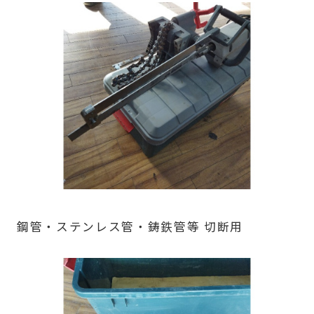
鋼管・ステンレス管・鋳鉄管等 切断用