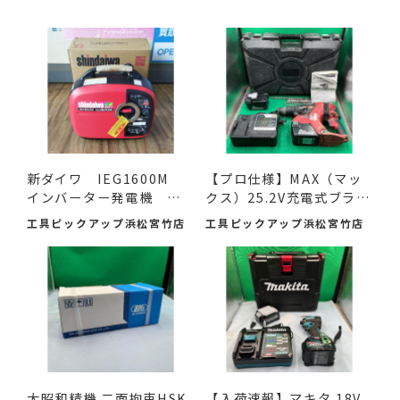
新ダイワ IEG1600M
【プロ仕様】MAX（マッ
インバーター発電機 入
クス）25.2V充電式ブラシ
荷し...
レ...
工具ピックアップ浜松宮竹店
工具ピックアップ浜松宮竹店
大昭和精機 二面拘束HSK
【入荷速報】マキタ 18V