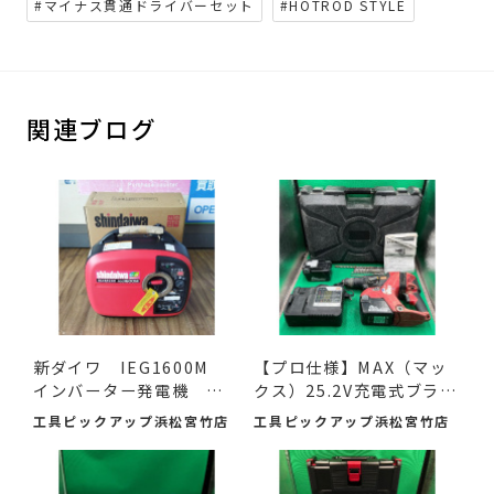
#マイナス貫通ドライバーセット
#HOTROD STYLE
関連ブログ
新ダイワ IEG1600M
【プロ仕様】MAX（マッ
インバーター発電機 入
クス）25.2V充電式ブラシ
荷し...
レ...
工具ピックアップ浜松宮竹店
工具ピックアップ浜松宮竹店