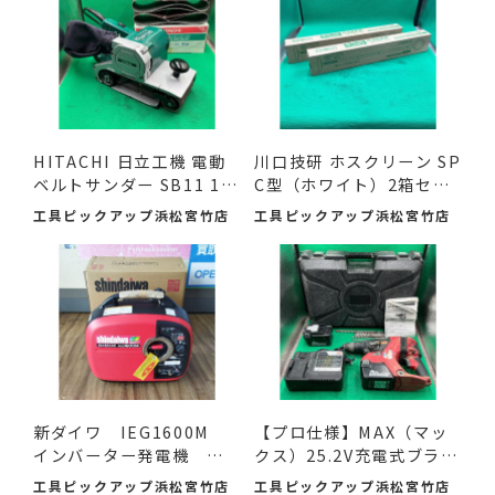
HITACHI 日立工機 電動
川口技研 ホスクリーン SP
ベルトサンダー SB11 11
C型（ホワイト）2箱セ
0mm ...
ッ...
工具ピックアップ浜松宮竹店
工具ピックアップ浜松宮竹店
新ダイワ IEG1600M
【プロ仕様】MAX（マッ
インバーター発電機 入
クス）25.2V充電式ブラシ
荷し...
レ...
工具ピックアップ浜松宮竹店
工具ピックアップ浜松宮竹店