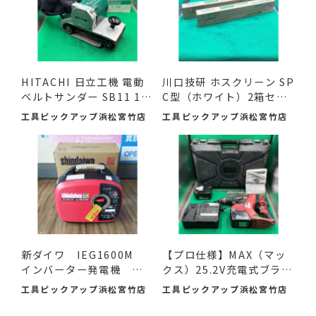
HITACHI 日立工機 電動
川口技研 ホスクリーン SP
ベルトサンダー SB11 11
C型（ホワイト）2箱セ
0mm ...
ッ...
工具ピックアップ浜松宮竹店
工具ピックアップ浜松宮竹店
新ダイワ IEG1600M
【プロ仕様】MAX（マッ
インバーター発電機 入
クス）25.2V充電式ブラシ
荷し...
レ...
工具ピックアップ浜松宮竹店
工具ピックアップ浜松宮竹店