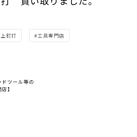
上釘打 買い取りました。
仕上釘打
#工具専門店
ンドツール等の
門店】