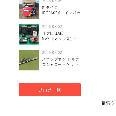
2026.08.04
新ダイワ
IEG1600M インバー
ター発電機 入荷し
ました。
2026.08.02
【プロ仕様】
MAX（マックス）
25.2V充電式ブラシレ
スハンマドリル「PJ-
2026.08.02
R266」が入荷。優れ
スナップオン トルク
た穿孔スピードとタ
スシャローソケット5
フなスタミナを検証
種セット 入荷しまし
魅力と状態を詳しく
た♪
解説
ブログ一覧
最強ク