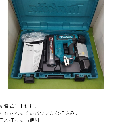
m充電式仕上釘打､
左右されにくいパワフルな打込み力
面木打ちにも便利