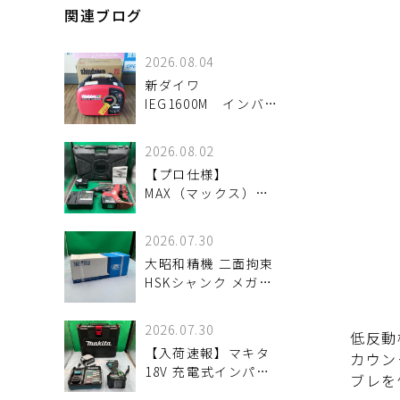
関連ブログ
2026.08.04
新ダイワ
IEG1600M インバー
ター発電機 入荷し
ました。
2026.08.02
【プロ仕様】
MAX（マックス）
25.2V充電式ブラシレ
スハンマドリル「PJ-
2026.07.30
R266」が入荷。優れ
大昭和精機 二面拘束
た穿孔スピードとタ
HSKシャンク メガニ
フなスタミナを検証
ューベビーチャック
魅力と状態を詳しく
HSK-A63-MEGA8N-
解説
2026.07.30
低反動
120 が
【入荷速報】マキタ
カウン
18V 充電式インパク
ブレを
トドライバ