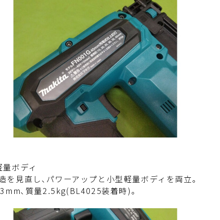
軽量ボディ
造を見直し､パワーアップと小型軽量ボディを両立｡
3mm､質量2.5kg(BL4025装着時)｡