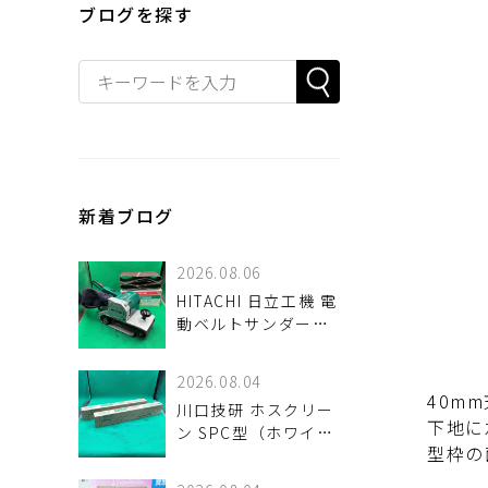
ブログを探す
新着ブログ
2026.08.06
HITACHI 日立工機 電
動ベルトサンダー
SB11 110mm 入荷し
ました♪
2026.08.04
40m
川口技研 ホスクリー
下地に
ン SPC型（ホワイ
型枠の
ト）2箱セットが！