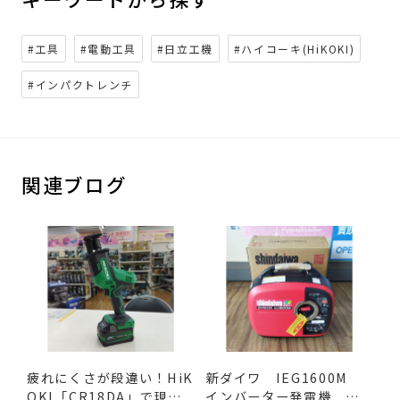
#工具
#電動工具
#日立工機
#ハイコーキ(HiKOKI)
#インパクトレンチ
関連ブログ
疲れにくさが段違い！HiK
新ダイワ IEG1600M
OKI「CR18DA」で現場
インバーター発電機 入